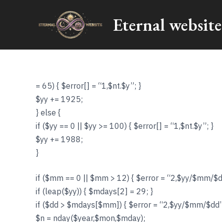
Skip
Eternal website
to
content
= 65) { $error[] = “1,$nt.$y”; }
$yy += 1925;
} else {
if ($yy == 0 || $yy >= 100) { $error[] = “1,$nt.$y”; }
$yy += 1988;
}
if ($mm == 0 || $mm > 12) { $error = “2,$yy/$mm/$d
if (leap($yy)) { $mdays[2] = 29; }
if ($dd > $mdays[$mm]) { $error = “2,$yy/$mm/$dd”
$n = nday($year,$mon,$mday);