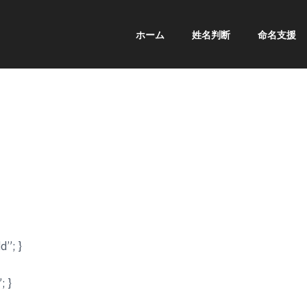
ホーム
姓名判断
命名支援
d”; }
; }