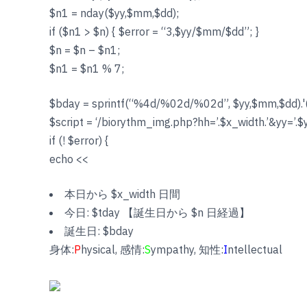
$n1 = nday($yy,$mm,$dd);
if ($n1 > $n) { $error = “3,$yy/$mm/$dd”; }
$n = $n – $n1;
$n1 = $n1 % 7;
$bday = sprintf(“%4d/%02d/%02d”, $yy,$mm,$dd).'(‘
$script = ‘/biorythm_img.php?hh=’.$x_width.’&yy=’.$
if (! $error) {
echo <<
本日から $x_width 日間
今日: $tday 【誕生日から $n 日経過】
誕生日: $bday
身体:
P
hysical, 感情:
S
ympathy, 知性:
I
ntellectual