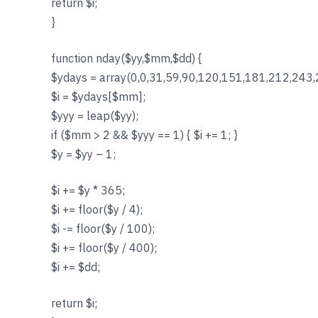
return $i;
}
function nday($yy,$mm,$dd) {
$ydays = array(0,0,31,59,90,120,151,181,212,243,
$i = $ydays[$mm];
$yyy = leap($yy);
if ($mm > 2 && $yyy == 1) { $i += 1; }
$y = $yy – 1;
$i += $y * 365;
$i += floor($y / 4);
$i -= floor($y / 100);
$i += floor($y / 400);
$i += $dd;
return $i;