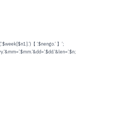
.$week[$n1].’)【 ‘.$nengo.’ 】’;
yy.’&mm=’.$mm.’&dd=’.$dd.’&len=’.$n;