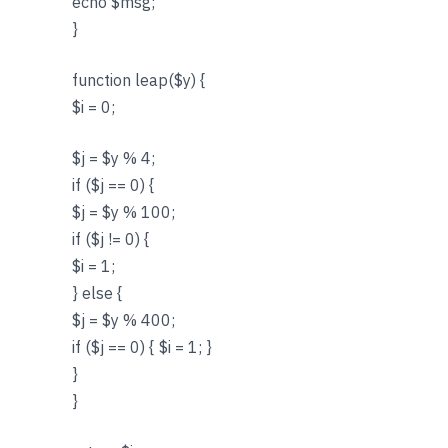
echo $msg;
}
function leap($y) {
$i = 0;
$j = $y % 4;
if ($j == 0) {
$j = $y % 100;
if ($j != 0) {
$i = 1;
} else {
$j = $y % 400;
if ($j == 0) { $i = 1; }
}
}