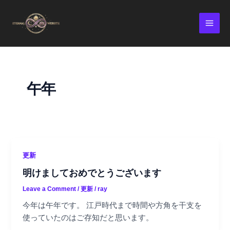
Skip
MAI
to
MEN
content
午年
更新
明けましておめでとうございます
Leave a Comment
/
更新
/
ray
今年は午年です。 江戸時代まで時間や方角を干支を
使っていたのはご存知だと思います。